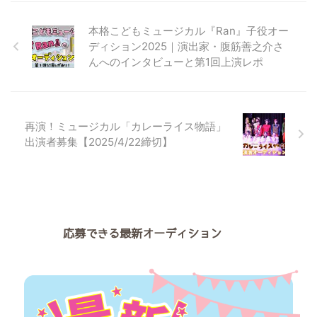
しくご紹介しています。 モデル
日（日）に草加市中央公民館ホー
活動をしてみたい！興味がある！
ルにてミュージカル『ふとん屋リ
本格こどもミュージカル『Ran』子役オー
という ...
マと逆さまの国の住人たち』の上
ディション2025｜演出家・腹筋善之介さ
演が決定しました。 この作品に
んへのインタビューと第1回上演レポ
出演する子どもキャストを募集し
ています。 こちらの記事では、
ミュージカル『ふとん屋リマと逆
さまの国の住人たち』の概要 出
演者オーディション情報 応募の
再演！ミュージカル「カレーライス物語」
流れ などについて詳しくご紹介
出演者募集【2025/4/22締切】
しています。 ミュージカルに出
演してみたい！興味がある！とい
う方はこちらの記事を最後までご
覧ください。 ミュージカル『ふ
とん屋リマと逆さまの国の住人た
ち』の概要 『ふと ...
応募できる最新オーディション