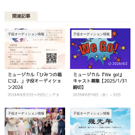
関連記事
子役オーディション情報
子役オーディション情報
2026/4/2
2026/4/2
ミュージカル「ひみつの箱
ミュージカル『We go!』
には、」子役オーディショ
キャスト募集【2025/1/31
ン2024
締切】
2024年8月21日〜25日にシアタ
2025年6月19日（木）～22日
ーグリーン BIG TREE THEATER
（日）にすみだパークシアター
にてミュージカル「ひみつの箱に
倉にてミュージカル『We Go!』
は、」が上演予定です。 この作
の上演が決定しました。 この作
子役オーディション情報
子役オーディション情報
品の子役キャストを募集していま
品に出演するジュニアキャストを
す。 >>公式サイトはこちら オー
募集しています。 こちらの記事
ディション概要 2024年8月21
では、 ミュージカル『We Go!』