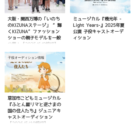
日〜25日にシアターグリーン BIG
の概要 出演者オーディション情
TREE THEATERにてミュージカ
報 応募の流れ などについて詳し
2026/4/2
2026/4/2
ル「ひみつの箱には、」が上演予
くご紹介しています。 ミュージ
大阪・関西万博の「いのち
ミュージカル『幾光年 -
定です。 この作品の子役キャス
カルに出演してみたい！興味があ
のKIZUNAステージ」 “輝
Light Years-』2025年夏
トを募集しています。 募集役 ミ
る！という方はこちらの記事を最
くKIZUNA”ファッション
公演 子役キャストオーデ
ュージカル「ひみつの箱には、」
後までご覧ください。 ミュージ
ショーの親子モデルを一般
ィション
のオーディションでは、以下の役
カル『We Go!』の概要 『We
を募集しています。 天野一歩 （
Go!』は、「GTS」が主催するミ
公募！【2025/6/9締切】
2025年夏、ミュージカル「幾光
...
ュージカルです。 今まで主催し
年 -Light Years-」の上演が決定
現在開催中の大阪・関西万博に
てき ...
しました！ この作品で主人公
て、親子で参加できる「輝く
子役オーディション情報
「若きハナ」の幼少期を演じる子
KIZUNAファッションショー」の
役キャストを急募しています！
募集情報が公開されました！ 大
こちらの記事では、 「幾光年 -
阪・関西万博会場内の万博ポップ
Light Years-」オーディションに
アップステージ北にて、2025年6
2026/4/27
ついて 募集内容 応募方法 などに
月26日（木）に開催されるステ
ついて詳しくご紹介しています。
ージイベント「KIZUNA ～いのち
草加市こどもミュージカル
>>応募方法はこちら 「幾光年 -
緒つなぐ～」のメインコンテンツ
『ふとん屋リマと逆さまの
Light Years-」について ミュージ
として実施予定です。 こちらの
国の住人たち』ジュニアキ
カル「幾光年 -Light Years-」に
記事では、 『輝くKIZUNAファッ
ャストオーディション
ついてまとめています。 ◆ 作品
ションショー』の概要 『KIZUNA
【2026/5/10締切】
概要 作曲家・都倉俊一さんが手
～いのち緒つなぐ～』のイベント
がけるオリ ...
情報 応募の流れ などについて詳
2026年12月26日（土）〜12月27