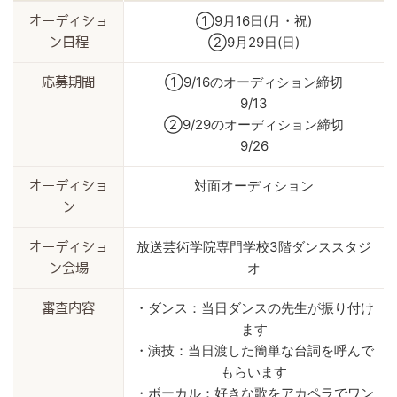
①9月16日(月・祝)
オーディショ
②9月29日(日)
ン日程
①9/16のオーディション締切
応募期間
9/13
②9/29のオーディション締切
9/26
対面オーディション
オーディショ
ン
放送芸術学院専門学校3階ダンススタジ
オーディショ
オ
ン会場
・ダンス：当日ダンスの先生が振り付け
審査内容
ます
・演技：当日渡した簡単な台詞を呼んで
もらいます
・ボーカル：好きな歌をアカペラでワン