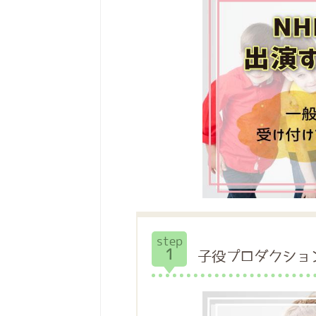
step
1
子役プロダクショ