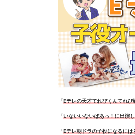
「
Eテレ
の天才てれびくんてれび
「
いないいないばあっ！に出演し
「
Eテレ朝ドラの子役になるには