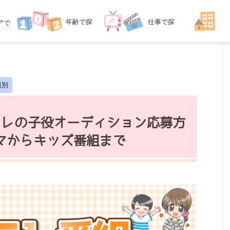
年齢
で探
仕事
で探
ア
で
探す
す
す
演別
Eテレの子役オーディション応募方
マからキッズ番組まで