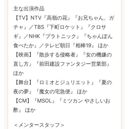
主な出演作品
【TV】NTV『高嶺の花』『お兄ちゃん、ガ
チャ』／TBS『下町ロケット』『クロサ
ギ』／NHK『プラトニック』『ちゃんぽん
食べたか』／テレビ朝日『相棒19』 ほか
【映画】『散歩する侵略者』『女の機嫌の
直し方』『前田建設ファンタジー営業部』
ほか
【舞台】『ロミオとジュリエット』『夏の
夜の夢』『魔女の宅急便』 ほか
【CM】『MSOL』『ミツカン やさしいお
酢』 ほか
＜メンタースタッフ＞