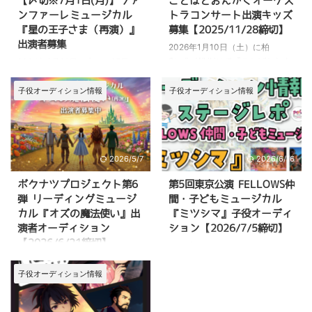
【〆切※7月1日(月)】ファ
ことばとおんがくオーケス
ンファーレミュージカル
トラコンサート出演キッズ
『星の王子さま（再演）』
募集【2025/11/28締切】
出演者募集
2026年1月10日（土）に柏
Studio WUUにて『ことばとおん
2024年8月21日（水）～25日
がくオーケストラコンサート －
（日）にファンファーレミュージ
ストリングス－』の上演が決定し
カル「星の王子さま」の再演が決
子役オーディション情報
子役オーディション情報
ました。 この作品に出演するキ
定しました。 この作品に出演す
ッズキャストを募集しています。
る子役キャストを募集していま
プロのストリングスと一緒に生演
す。 こちらの記事では、 ミュー
奏でステージに立てる人気プログ
ジカル「星の王子さま」のオーデ
ラムです。 この記事では、 『こ
2026/5/7
2026/6/16
ィションについて 募集内容・応
とばとおんがくオーケストラコン
募方法 運営者からのコメント な
ボクナツプロジェクト第6
第5回東京公演 FELLOWS仲
サート』の概要 出演者オーディ
どについて詳しくご紹介していま
弾 リーディングミュージ
間・子どもミュージカル
ション情報 応募の流れ について
す。 >>公式サイト 応募はこちら
カル『オズの魔法使い』出
『ミツシマ』子役オーディ
詳しくご紹介しています。 ミュ
オーディション概要 2024年8月
演者オーディション
ション【2026/7/5締切】
ージカルや音楽が好きな方、舞台
21日（水）～25日（日）に、東
に興味がある方は、ぜひ最後まで
【2026/6/21締切】
京都のアトリエファンファーレ東
2027年2月27日(土)・28日(日)に
ご覧ください。 >>一般社団法人
新宿にて、ファンファーレミュー
渋谷区文化総合センター大和田
2026年9月19日（土）〜9月23日
は ...
ジカル「星の王子さま」が上演さ
さくらホールにて第5回東京公演
（水・祝）にアトリエファンファ
子役オーディション情報
れます。 ～ ...
FELLOWS仲間・子どもミュ ージ
ーレ東新宿にてリーディングミュ
カル『ミツシマ』の上演が決定し
ージカル『オズの魔法使い』の上