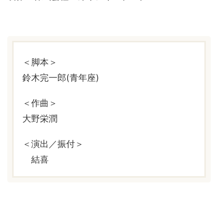
＜脚本＞
鈴木完一郎(青年座)
＜作曲＞
大野栄潤
＜演出／振付＞
結喜