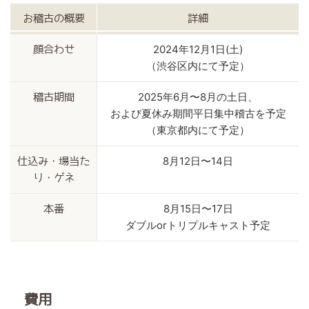
お稽古の概要
詳細
2024年12月1日(土)
顔合わせ
（渋谷区内にて予定）
2025年6月〜8月の土日、
稽古期間
および夏休み期間平日集中稽古を予定
（東京都内にて予定）
8月12日〜14日
仕込み・場当た
り・ゲネ
8月15日〜17日
本番
ダブルorトリプルキャスト予定
費用