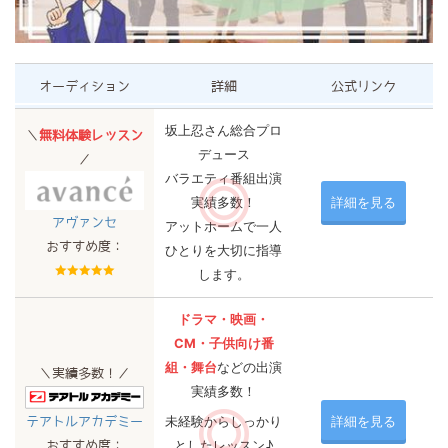
オーディション
詳細
公式リンク
坂上忍さん総合プロ
＼
無料体験レッスン
デュース
／
バラエティ番組出演
実績多数！
詳細を見る
アヴァンセ
アットホームで一人
おすすめ度：
ひとりを大切に指導
します。
ドラマ・映画・
CM・子供向け番
組・舞台
などの出演
＼実績多数！／
実績多数！
未経験からしっかり
詳細を見る
テアトルアカデミー
としたレッスン♪
おすすめ度：