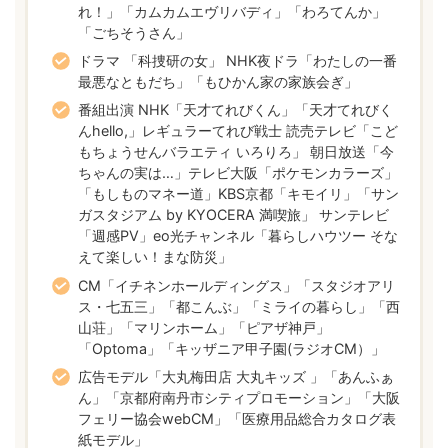
れ！」「カムカムエヴリバディ」「わろてんか」
「ごちそうさん」
ドラマ 「科捜研の女」 NHK夜ドラ「わたしの一番
最悪なともだち」「もひかん家の家族会ぎ」
番組出演 NHK「天才てれびくん」「天才てれびく
んhello,」レギュラーてれび戦士 読売テレビ「こど
もちょうせんバラエティ いろりろ」 朝日放送「今
ちゃんの実は…」テレビ大阪「ポケモンカラーズ」
「もしものマネー道」KBS京都「キモイリ」「サン
ガスタジアム by KYOCERA 満喫旅」 サンテレビ
「週感PV」eo光チャンネル「暮らしハウツー そな
えて楽しい！まな防災」
CM「イチネンホールディングス」「スタジオアリ
ス・七五三」「都こんぶ」「ミライの暮らし」「西
山荘」「マリンホーム」「ピアザ神戸」
「Optoma」「キッザニア甲子園(ラジオCM）」
広告モデル「大丸梅田店 大丸キッズ 」「あんふぁ
ん」「京都府南丹市シティプロモーション」「大阪
フェリー協会webCM」「医療用品総合カタログ表
紙モデル」