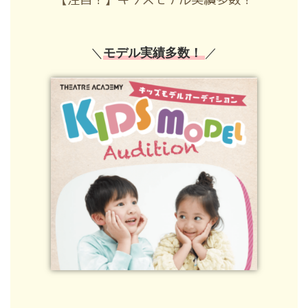
＼
モデル実績多数！
／