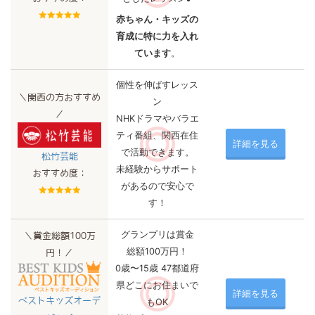
赤ちゃん・キッズの
育成に特に力を入れ
ています
。
個性を伸ばすレッス
＼関西の方おすすめ
ン
／
NHKドラマやバラエ
ティ番組、関西在住
詳細を見る
で活動できます。
松竹芸能
未経験からサポート
おすすめ度：
があるので安心で
す！
グランプリは賞金
＼賞金総額100万
総額100万円！
円！／
0歳〜15歳 47都道府
県どこにお住まいで
詳細を見る
ベストキッズオーデ
もOK