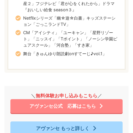
産２」フジテレビ「君が心をくれたから」ドラマ
『おいしい給食 season３』
Netflixシリーズ「幽☆遊☆白書」キッズステーシ
ョン「ごっこランドTV」
CM「アイシティ」「ユーキャン」「星野リゾー
ト」「ニッスイ」「Tポイント」「ノーシン学園ピ
ュアスクール」「河合塾」「すき家」
舞台「きゅんゆり朗読劇onすてーじ♪vol.1」
＼
無料体験お申し込みもこちら
／
アヴァンセ公式 応募はこちら
アヴァンセ もっと詳しく