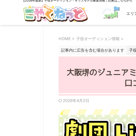
【2026年最新】子役オーディション・キッズモデル募集情報｜応募はこちらから
エリ
探す
HOME
>
子役オーディション情報
>
記事内に広告を含む場合があります
子
大阪堺のジュニアミュ
口
2026年4月2日