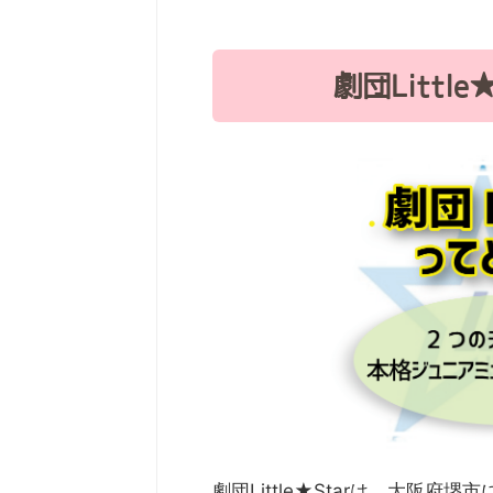
劇団Littl
劇団Little★Starは、大阪