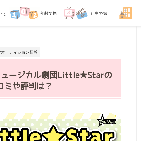
年齢
で探
仕事
で探
ア
で
探す
す
す
役オーディション情報
ージカル劇団Little★Starの
コミや評判は？