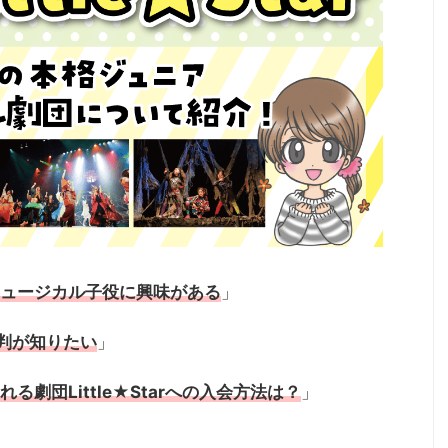
ュージカル子役に興味がある
」
や評判が知りたい
」
劇団Little★Starへの入会方法は？
」