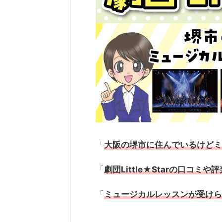
「
大阪の堺市に住んでいるけどミ
「
劇団Little★Starの口コミ
「
ミュージカルレッスンが受けられる