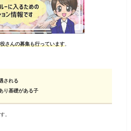
役さんの募集も行っています
。
遇される
あり基礎がある子
す。