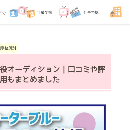
年齢
で探
仕事
で探
ア
で
探す
す
す
能事務所別
役オーディション｜口コミや評
用もまとめました