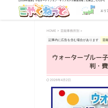
【2026年最新】子役オーディション・キッズモデル募集情報｜応募はこちらから
エリ
探す
HOME
>
芸能事務所別
>
記事内に広告を含む場合があります
芸
ウォーターブルー子
判・費
2026年4月2日