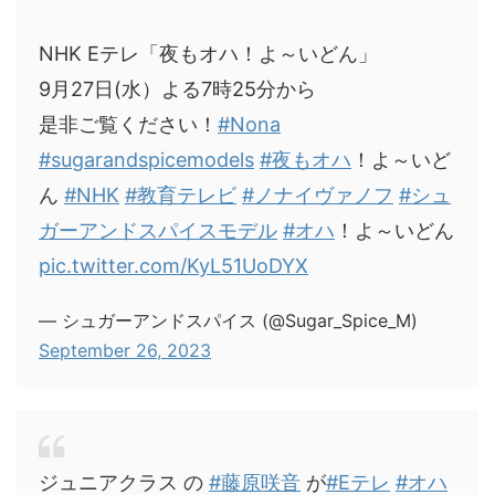
NHK Eテレ「夜もオハ！よ～いどん」
9月27日(水）よる7時25分から
是非ご覧ください！
#Nona
#sugarandspicemodels
#夜もオハ
！よ～いど
ん
#NHK
#教育テレビ
#ノナイヴァノフ
#シュ
ガーアンドスパイスモデル
#オハ
！よ～いどん
pic.twitter.com/KyL51UoDYX
— シュガーアンドスパイス (@Sugar_Spice_M)
September 26, 2023
ジュニアクラス の
#藤原咲音
が
#Eテレ
#オハ