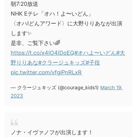
朝7:20放送
NHK Eテレ「オハ！よ〜いどん」
〈オハ!どんアワード〉に大野りりあなが出演
します✨
是非、ご覧下さい🌈
https://t.co/x4IO4IDoEQ
#オハよ〜いどん
#大
野りりあな
#クラージュキッズ
#子役
pic.twitter.com/vfgiPnRLxR
— クラージュキッズ (@courage_kids1)
March 19,
2023
ノナ・イヴァノフが出演します！