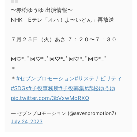
〜赤松ゆうゆ 出演情報〜
NHK Eテレ「オハ！よ〜いどん」再放送
７月２５日（火）あさ ７：２０〜７：３０
⋈♡*｡ﾟ⋈♡*｡ﾟ⋈♡*｡ﾟ⋈♡*｡ﾟ⋈♡*｡ﾟ
＊
＊
#セブンプロモーション
#サステナビリティ
#SDGs
#子役事務所
#子役募集
#赤松ゆうゆ
pic.twitter.com/3bVxwMoRXO
— セブンプロモーション (@sevenpromotion7)
July 24, 2023