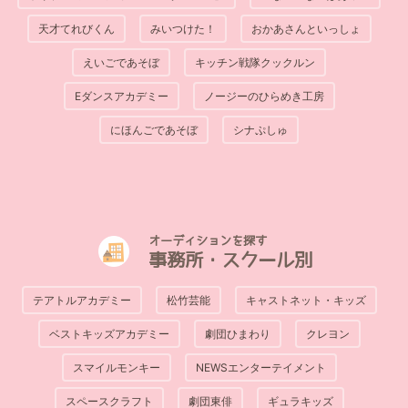
天才てれびくん
みいつけた！
おかあさんといっしょ
えいごであそぼ
キッチン戦隊クックルン
Eダンスアカデミー
ノージーのひらめき工房
にほんごであそぼ
シナぷしゅ
オーディションを探す
事務所・スクール別
テアトルアカデミー
松竹芸能
キャストネット・キッズ
ベストキッズアカデミー
劇団ひまわり
クレヨン
スマイルモンキー
NEWSエンターテイメント
スペースクラフト
劇団東俳
ギュラキッズ