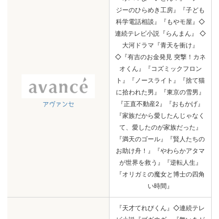
ジーのひらめき工房』『子ども
科学電話相談』『もやモ屋』◇
連続テレビ小説『らんまん』 ◇
大河ドラマ『青天を衝け』
◇『有吉のお金発見 突撃！カネ
オくん』『コズミックフロン
ト』『ノースライト』『捨て猫
に拾われた男』『東京の雪男』
『正直不動産2』『おもかげ』
アヴァンセ
『家族だから愛したんじゃなく
て、愛したのが家族だった』
『満天のゴール』『賢人たちの
お助け舟！』『やわらかアタマ
が世界を救う』『逆転人生』
『オリガミの魔女と博士の四角
い時間』
『天才てれびくん』◇連続テレ