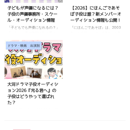
かなかコレ！といった情報に辿り
ワンとお姉さん（おうちゃん）と
子どもが声優になるには？
【2026】にほんごであそ
着けないですよね。 こちらの記
一緒にピカピカブーを踊りた
子役の声優事務所・スクー
ぼ子役は誰？新メンバーオ
事では、NHK・Eテレで放送され
い！」 「参加の一般公募はある
ル・オーディション情報
ーディション情報も公開！
ている子供向け番組やドラマのオ
の？」 そんな悩みのママに向け
ーディション情報から出演するま
て、こちらの記事では、 【いな
「子どもでも声優になれるの？」
『にほんごであそぼ』は、2003
での流れを詳しく解説していきま
いいないばあっ！のコーナーにお
「かわいい声で映画の吹き替えに
年から放送されているEテレの教
す。 自分の子供がEテレの子供番
子さんを参加させるための方法】
出演している子役はどうやって選
育番組です。 日本語を母語とす
組やNHKのドラマに出演できた
について初めての方にもわかりや
ばれるんだろう？」 「キッズの
る子供に向けて、日本語の豊かな
ドラマ・映画
出演別
らいいなと思われている ...
すくご紹介しています。 いない
声優事務所に入る方法が知りた
表現に親しみを持ち、日本語感覚
い ...
い」 こちらの記事では、 子ども
を身につけるための言語バラエテ
の声優になる方法 子ども声優を
ィ番組です。 「にほんごであそ
募集している事務所・スクール
ぼに出演している子役ちゃんは
声優を目指す子どもたちや保護者
誰？」 「にほんごであそぼレギ
2026/4/2
さんの気になるQ＆A などについ
ュラーメンバーはどうやって選ば
大河ドラマ子役オーディシ
てまとめています。 子どもの声
れたの？」 「にほんごであそぼ
ョン2026『光る君へ』の
優に興味のある方は、ぜひ最後ま
の子役は募集しているの？」 こ
子役はどうやって選ばれ
でご覧ください！ ＼キッズ声優
ちらの記事では、 にほんごであ
た？
の実績多数！／ テアトルアカデ
そぼの子役メンバーの紹介 にほ
ミー応募はこちら ※応募は無料
んごであそぼに子役として出演す
1963年開始以来、60年以上の歴
子どもの声優って？ 声優さんと
る方法 子役オーディション情報
史があるNHKの大河ドラマ。
いえば、「声」のお仕事を ...
についてご紹介しますので、ぜ ...
「大河ドラマで主役の子供時代を
演じている子は誰？」 「朝大河