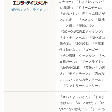
コチョー』『ミストレス-女たち
の秘密-』『ドリームチーム』
NEWSエンターテイメント
『命のバトン～赤ちゃん縁組が
つなぐ絆～』『あきない世傳 金
と銀』『琥珀のひと』
『DOMO!WORLDメイキング』
『オトナヘノベル』『NHK紅白
歌合戦』『SONGS』『岸部露
伴は動かない』『ゴーゴー！キ
ッチン戦隊！クックルン』『水
族館ガール』『ノースライト』
『JAPANGLE』『英雄たちの選
択』『テイクテック』『忘れな
い…にいちゃんのランドセル』
『ファミリーヒストリー』
『オハ！よ～いどん』『まやま
やぽん!』『みいつけた!』『い
ないいないばあっ!』『まいにち