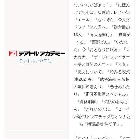
ないいないばぁっ！』『にほん
ごであそぼ』◇連続テレビ小説
『エール』『なつぞら』◇大河
ドラマ『光る君へ』『鎌倉殿の
13人』『青天を衝け』『麒麟が
くる』『西郷どん』『いだて
ん』◇『おとなりに銀河』『カ
ナカナ』『ザ・プロファイラー
テアトルアカデミー
～夢と野望の人生～』『大奥』
『悪女について』『沁みる夜汽
車2021春』『武将温泉 ～名将
の陰に名湯あり』『恋せぬふた
り』『正直不動産スペシャル』
『育休刑事』『伝説のお母さ
ん』『きれいのくに』『ヒロイ
ン誕生!ドラマチックなオンナた
ち「料理記者 岸朝子」』
『オハ！よ～いどん！』『ノー