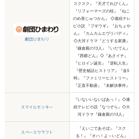
スクスク』『天才てれびくん』
『リフォーマーズの杖』『ねこ
のめ美じゅつかん』 ◇連続テレ
ビ小説 『ブギウギ』『おちょや
ん』『カムカムエヴリバディ』
劇団ひまわり
◇大河ドラマ『どうする家康』
『鎌倉殿の13人』『いだてん』
『西郷どん』◇『あさイチ』
『ヒロイン誕生』『逆転人生』
『歴史秘話ヒストリア』『金5
時』『ファミリーヒストリー』
『正直不動産』『未解決事件』
『いないいないばあっ！』◇連
続テレビ小説『なつぞら』◇大
スマイルモンキー
河ドラマ『鎌倉殿の13人』
『えいごであそぼ』『スク
スペースクラフト
る！』『オハ！よ～いどん』