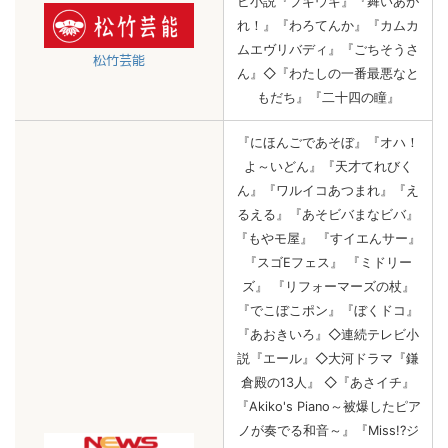
ビ小説『ブギウギ』『舞いあが
れ！』『わろてんか』『カムカ
ムエヴリバディ』『ごちそうさ
松竹芸能
ん』◇『わたしの一番最悪なと
もだち』『二十四の瞳』
『にほんごであそぼ』『オハ！
よ～いどん』『天才てれびく
ん』『ワルイコあつまれ』『え
るえる』『あそビバまなビバ』
『もやモ屋』 『すイエんサー』
『スゴEフェス』 『ミドリー
ズ』 『リフォーマーズの杖』
『でこぼこポン』『ぼくドコ』
『あおきいろ』◇連続テレビ小
説『エール』◇大河ドラマ『鎌
倉殿の13人』 ◇『あさイチ』
『Akiko's Piano～被爆したピア
ノが奏でる和音～』『Miss!?ジ