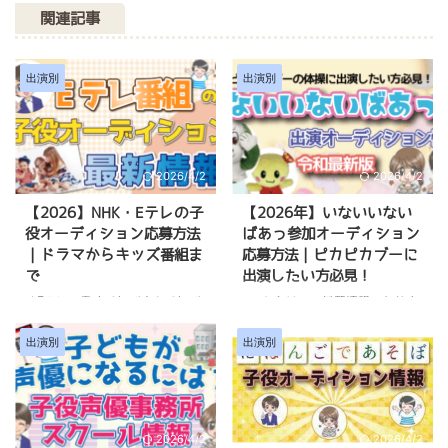
関連記事
出演別
出演別
2026/4/2
2026/4/2
【2026】NHK・Eテレの子
【2026年】いないいない
役オーディション応募方法
ばあっ参加オーディション
｜ドラマからキッズ番組ま
応募方法｜ピカピカブーに
で
出演したい方必見！
「Eテレの天才てれびくんてれび
※こちらは、の最新情報になりま
戦士になるにはどこから応募した
す。 Eテレの赤ちゃん向け番組
らいいの？」 「いないいないば
『いないいないばあっ！』 赤ち
出演別
出演別
あっ！に出演している赤ちゃんは
ゃんが生まれて初めて見る番組が
どうやって選ばれたの？」 「Eテ
『いないいないばあっ！』という
レ朝ドラの子役になるにはどうし
子も多いですよね。 「いないい
たらいいの？」 Eテレの子供番組
ないばあっ！のコーナーに我が子
2026/4/2
2026/4/2
に出演する方法を調べてみてもな
を出演させてみたい！」 「ワン