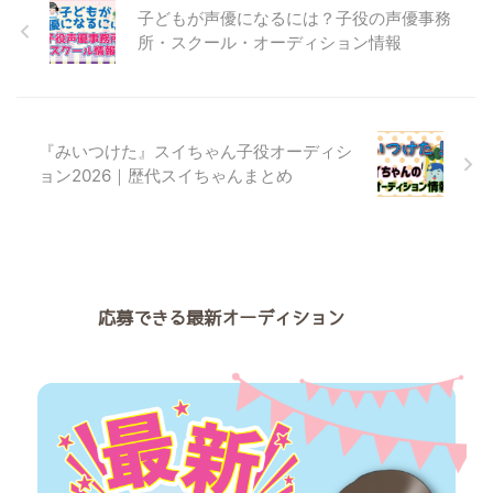
ドラマの子役にはどうやったらな
子どもが声優になるには？子役の声優事務
れるの？」 「大河ドラマの子役
所・スクール・オーディション情報
オーディション情報を知りたい」
こちらの記事では、 大河ドラマ
に子役として出演する方法 歴代
の大河ドラマ子役の所属事務所
最新子役オーディション情報 に
『みいつけた』スイちゃん子役オーディシ
ついて詳しくご紹介しています。
ョン2026｜歴代スイちゃんまとめ
最新作『豊臣兄弟！』の子役さん
の情報もご紹介しています。 大
河ドラマに子役として出演する方
法を知りたい方は最後までお読み
ください！ ＼大河ドラ ...
応募できる最新オーディション