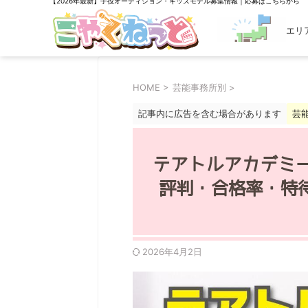
【2026年最新】子役オーディション・キッズモデル募集情報｜応募はこちらから
エリ
探す
HOME
>
芸能事務所別
>
記事内に広告を含む場合があります
芸
テアトルアカデミー
評判・合格率・特
2026年4月2日