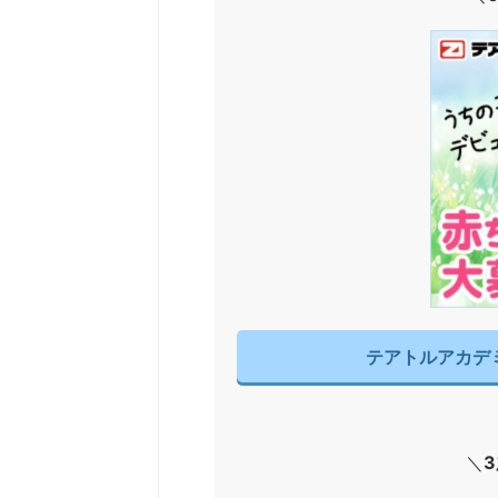
テアトルアカデ
＼