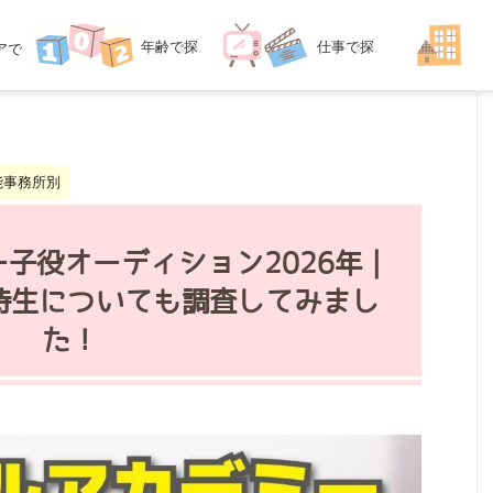
年齢
で探
仕事
で探
ア
で
探す
す
す
能事務所別
子役オーディション2026年｜
待生についても調査してみまし
た！