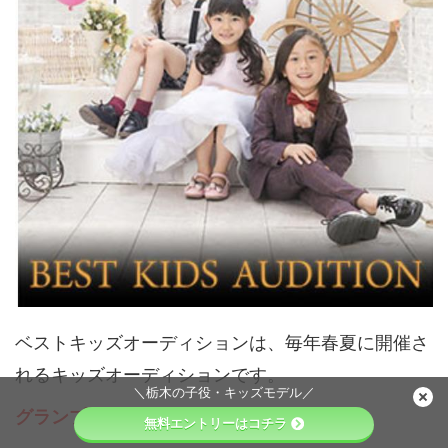
ベストキッズオーディションは、毎年春夏に開催さ
れるキッズオーディションです。
＼栃木の子役・キッズモデル／
グランプリは賞金総額100万円
！
無料エントリーはコチラ