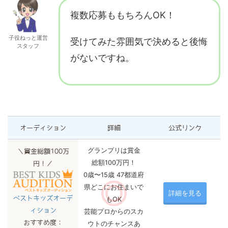
複数応募ももちろんOK！
子役ねっと運営
受けてみた雰囲気で決めると後悔
スタッフ
がないですね。
オーディション
詳細
公式リンク
グランプリは賞金
＼賞金総額100万
総額100万円！
円！／
0歳〜15歳 47都道府
県どこにお住まいで
詳細を見る
ベストキッズオーデ
もOK
ィション
芸能プロからのスカ
おすすめ度：
ウトのチャンスあ