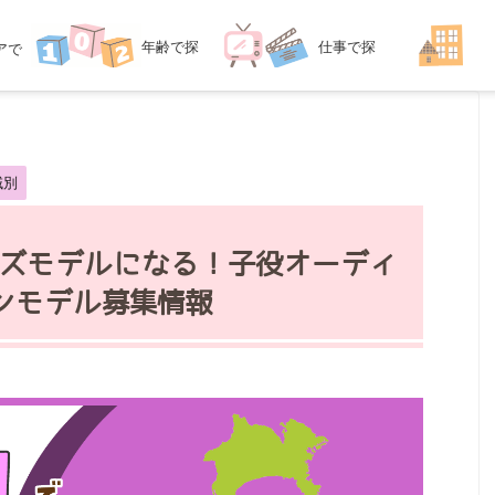
年齢
で探
仕事
で探
ア
で
探す
す
す
域別
ズモデルになる！子役オーディ
ンモデル募集情報