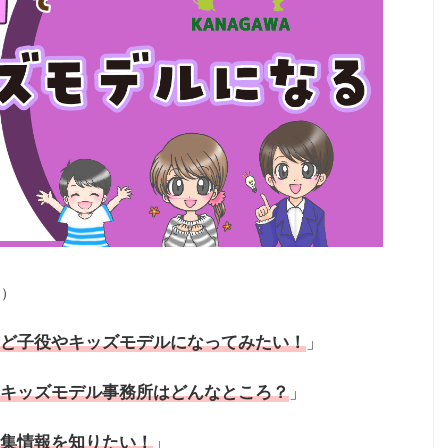
ン）
ど子役やキッズモデルになってみたい！
」
キッズモデル
事務所はどんなところ？
」
集情報を知りたい！
」