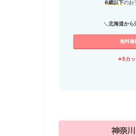
6歳以下
のお
＼
北海道から
無料撮
※5カ
神奈川