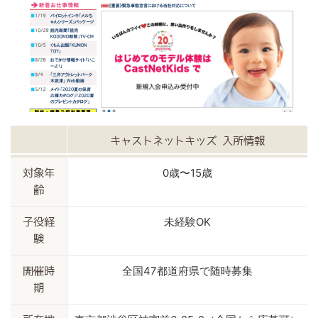
キャストネットキッズ 入所情報
0歳〜15歳
対象年
齢
未経験OK
子役経
験
全国47都道府県で随時募集
開催時
期