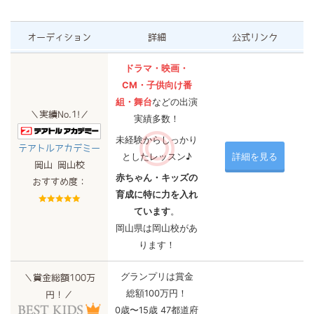
オーディション
詳細
公式リンク
ドラマ・映画・
CM・子供向け番
組・舞台
などの出演
＼実績No.1!／
実績多数！
未経験からしっかり
テアトルアカデミー
としたレッスン♪
詳細を見る
岡山 岡山校
赤ちゃん・キッズの
おすすめ度：
育成に特に力を入れ
ています
。
岡山県は岡山校があ
ります！
グランプリは賞金
＼賞金総額100万
総額100万円！
円！／
0歳〜15歳 47都道府