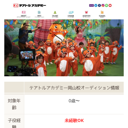
テアトルアカデミー岡山校オーディション情報
0歳〜
対象年
齢
未経験OK
子役経
験