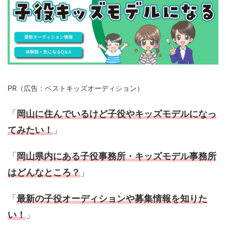
PR（広告：ベストキッズオーディション）
「
岡山に住んでいるけど子役や
キッズモデル
になっ
てみたい！
」
「
岡山
県内にある
子役
事務所・
キッズモデル
事務所
はどんなところ？
」
「
最新の
子役オーディション
や募集情報を知りた
い！
」