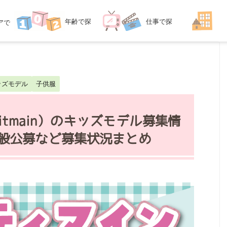
年齢
で探
仕事
で探
ア
で
探す
す
す
ッズモデル
子供服
itmain）のキッズモデル募集情
一般公募など募集状況まとめ