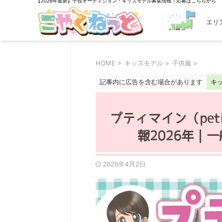
【2026年最新】子役オーディション・キッズモデル募集情報｜応募はこちらから
エリ
探す
HOME
>
キッズモデル
>
子供服
>
記事内に広告を含む場合があります
キ
プティマイン（pet
報2026年｜
2026年4月2日