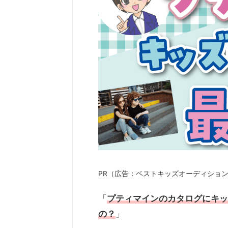
PR（広告：ベストキッズオーディショ
「
プティマイン
のカタログに
キッ
の？
」