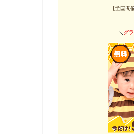
【全国開
＼
グラ