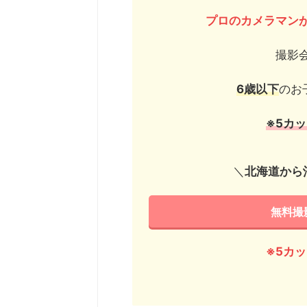
プロのカメラマン
撮影
6歳以下
のお
※5カ
＼
北海道から
無料撮
※5カ