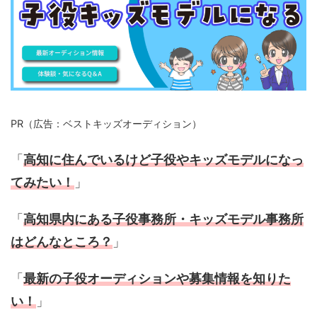
PR（広告：ベストキッズオーディション）
「
高知
に住んでいるけど
子役
や
キッズモデル
になっ
てみたい！
」
「
高知
県内にある
子役
事務所・
キッズモデル
事務所
はどんなところ？
」
「
最新の
子役オーディション
や募集情報を知りた
い！
」