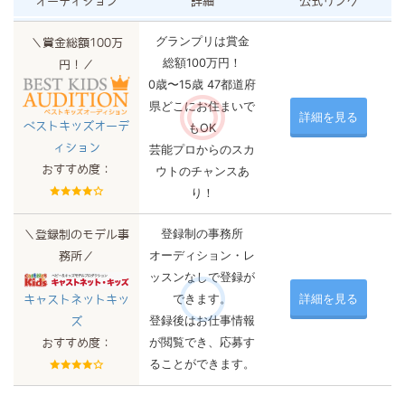
オーディション
詳細
公式リンク
グランプリは賞金
＼賞金総額100万
総額100万円！
円！／
0歳〜15歳 47都道府
県どこにお住まいで
詳細を見る
ベストキッズオーデ
もOK
ィション
芸能プロからのスカ
おすすめ度：
ウトのチャンスあ
り！
登録制の事務所
＼登録制のモデル事
オーディション・レ
務所／
ッスンなしで登録が
できます。
詳細を見る
キャストネットキッ
登録後はお仕事情報
ズ
が閲覧でき、応募す
おすすめ度：
ることができます。