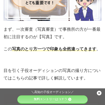
まず、一次審査（写真審査）で事務所の方が一番最
初に注目するのが【写真】です。
この
写真のとり方一つで印象も全然違ってきます
。
目を引く子役オーディションの写真の撮り方につい
てはこちらの記事で詳しく解説しています。
＼高知の子役オーディション／
無料エントリーはコチラ
関連記事