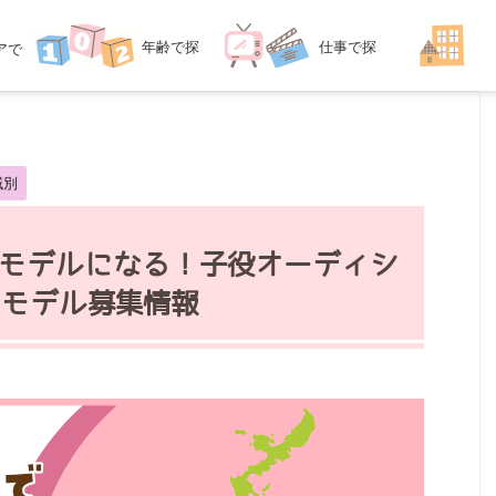
年齢
で探
仕事
で探
ア
で
探す
す
す
域別
モデルになる！子役オーディシ
ンモデル募集情報