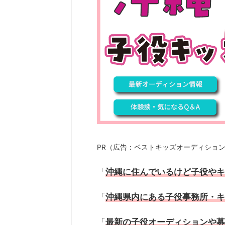
PR（広告：ベストキッズオーディショ
「
沖縄
に住んでいるけど子役や
キ
「
沖縄
県内にある
子役
事務所・
キ
「
最新の
子役オーディション
や募