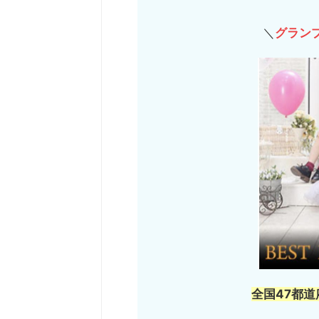
＼
グラン
全国47都