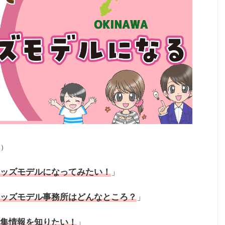
ン）
ッズモデル
になってみたい！
」
ッズモデル
事務所はどんなところ？
」
集情報を知りたい！
」