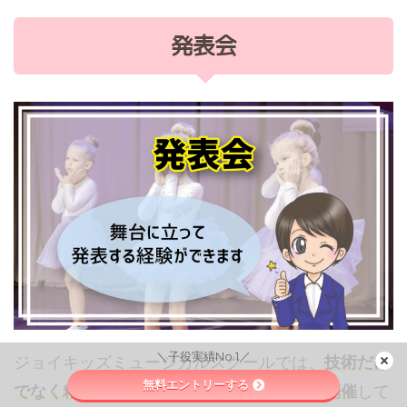
発表会
＼子役実績No.1／
ジョイキッズミュージカルスクールでは、
技術だけ
無料エントリーする
でなく精神面の成長を促す目的で発表会を開催
して