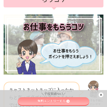
キャストネットキッズに入ったか
＼子役実績No.1／
らと言って必ずお仕事できるわけ
我が子を子役に
無料エントリーする
ではないんですね・・・
したいママ