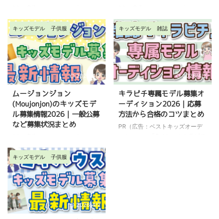
PR（広告：ベストキッズオーデ
PR（広告：ベストキッズオーデ
ィション） 「子役のお仕事をし
ィション） 「GAPのカタログに
ているんだけど子供の歯がグラグ
キッズモデルが載っているけどど
キッズモデル
子供服
キッズモデル
雑誌
ラしてきた」 「モデルオーディ
うやって応募するの？」 「子ど
ションを受けるけど、前歯が抜け
もが小さくて可愛い時期にキッズ
てしまった時はどうすればい
モデルをやってみたい」 「キッ
い？」 「子供の仮歯の作り方や
ズモデル募集の最新情報や事務所
2026/4/2
2026/4/2
相場を知りたい」 お子さんが子
の情報を知りたい」 子供服ブラ
役活動やキッズモデルのお仕事を
ンド『GAP』では、定期的に一般
ムージョンジョン
キラピチ専属モデル募集オ
している方は、お子さんの歯が生
公募で募集しています。 キッズ
(Moujonjon)のキッズモデ
ーディション2026｜応募
え変わる時期のお仕事について心
時計とのコラボ企画でのモデル募
ル募集情報2026｜一般公募
方法から合格のコツまとめ
配される方が多いです。 こちら
集です。 一般から選ばれたお子
など募集状況まとめ
の記事では、 子役さん・キッズ
さんが、SNSやカタログでモデル
PR（広告：ベストキッズオーデ
モデルさんの仮歯について 子供
として掲載されるチャンスがあり
ィション） 「Gakkenのキラピチ
PR（広告：ベストキッズオーデ
用の仮歯の作り方 仮歯の費用の
ます。 こちらの記事では、 GAP
のモデル【キラモ】になるにはど
ィション） 「ムージョンジョン
相場 などについて詳しくご紹介
のキッズモデル募集情報 キッズ
うしたらいいの？」 「雑誌『キ
(Moujonjon)のカタログにキッズ
キッズモデル
子供服
しています。 お子さんの仮歯に
モデルになるまでの流 ...
ラピチ』の専属モデル応募方法が
モデルが載っているけどどうやっ
つい ...
知りたい」 「キッズモデル募集
て応募するの？」 「子どもが小
の最新情報や事務所の情報を知り
さくて可愛い時期にキッズモデル
たい」 『キラピチ』では、専属
をやってみたい」 「キッズモデ
モデルを一般からも募集していま
2026/4/2
ル募集の最新情報や事務所の情報
す。 一般から応募して選ばれた
を知りたい」 子供服ブランド