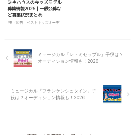
ミキハウスのキッズモデル
子が、専属モデルとして誌面に登
『ムージョンジョン
募集情報2026｜一般公募な
場します。 こちらの記事では、
(Moujonjon)』では、公式サイト
ど募集状況まとめ
雑誌『キラピチ』の専属モデル募
でキッズモデルを一般募集してい
集内容 キラモになるまでの流れ
る時期があります。 一般から選
PR（広告：ベストキッズオーデ
歴代キラモ情報 などについて詳
ばれたお子さんが、SNSやカタロ
ィション） 「ミキハウスのカタ
しくご紹介しています。 雑誌の
グでモデルとして掲載されるチャ
ログにキッズモデルが載っている
専属モデルのお仕事に ...
ンスがあります。 こちらの記事
けどどうやって応募するの？」
では、 ムージョンジョ ...
「子どもが小さくて可愛い時期に
キッズモデルをやってみたい」
ミュージカル『レ・ミゼラブル』子役は？
「キッズモデル募集の最新情報や
オーディション情報も！2026
事務所の情報を知りたい」 現
在、ミキハウスでは、専属のキッ
ズモデルを一般募集はしていませ
ん。 ミキハウスのカタログや
WEBモデルに選ばれているお子
ミュージカル『フランケンシュタイン』子
さんは、キッズモデルの事務所に
役は？オーディション情報も！2026
登録しているお子さんの中からキ
ャスティングされています。 時
期によっては、SNSを通じて、
【SNSモデル】を募集しているこ
と ...