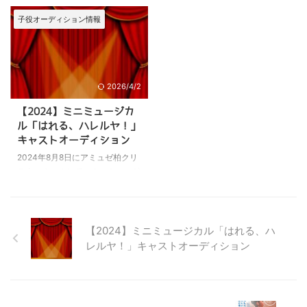
ジでみんなで楽しめるイ ...
トです。 子どもたちが中心とな
illume（スタジオルーチェ イリュ
2026年8月8日（土）〜8月11日
り、音楽活動を通 ...
ーム）」が2025年5月30日、大
（火）に東京都豊島区の池袋シア
子役オーディション情報
阪府上本町にオープンしました。
ターグリーンビッグツリーシアタ
こちらのスタジオのイメージモデ
ーにてLLVファミリーミュージカ
ルになってくれるお子様をオーデ
ル2026『ピッキー -そばかすの
ィションにて募集しています。
天使-』の脚本が決定しました。
こちらの記事では、 『illume
2026/4/2
出演キャスト募集中。応募締切は
Kids Model Audition 2025』の概
2026年6月12日。
【2024】ミニミュージカ
要 出演者オーディション情報 応
ル「はれる、ハレルヤ！」
募の流れ などについて詳しくご
キャストオーディション
紹介しています。 モデル・俳
優・タレント活動をしてみたい！
2024年8月8日にアミュゼ柏クリ
興味がある！という方はこちらの
スタルホールにて、ミニミュージ
記事 ...
カル「はれる、ハレルヤ！」の上
演が決定しました。 この作品に
出演する子役キャストを募集して
います。 こちらの記事では、 ミ
【2024】ミニミュージカル「はれる、ハ
ニミュージカル「はれる、ハレル
レルヤ！」キャストオーディション
ヤ！」オーディションについて
募集内容について 応募方法から
稽古までの流れ などについて詳
しくご紹介しています。 >>エン