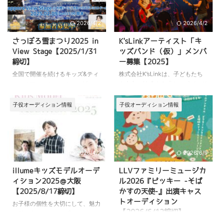
2026/4/2
2026/4/2
さっぽろ雪まつり2025 in
K'sLinkアーティスト「キ
View Stage【2025/1/31
ッズバンド（仮）」メンバ
締切】
ー募集【2025】
全国で開催を続けるキッズ&ティ
株式会社K’sLinkは、子どもたち
ーンのファッションショーView
を中心に結成する「キッズバンド
Satgeを手がけるアーティステッ
（仮）」を新規プロデュースしま
クマガジンView。年間で延べ
す。 これに伴い、バンドメンバ
子役オーディション情報
子役オーディション情報
1000人以上キッズ&ティーンの
ーを広く募集しています。 こち
モデルさんが、毎年ファッション
らの記事では、 「キッズバンド
ショーを歩いています。今回、北
（仮）」の概要 オーディション
の大地札幌にて開催の初のView
募集情報 応募の流れ などについ
Stage は、さっぽろ雪まつり期間
て詳しくご紹介しています。 音
2026/4/2
2026/6/9
中に行われるイベントに参加(期
楽が好き！仲間と演奏したい！と
illumeキッズモデルオーデ
LLVファミリーミュージカ
間中来場者5万動員予定)札幌ドー
いう方は、ぜひ最後までチェック
ィション2025＠大阪
ル2026『ピッキー -そば
ムのランウェイを歩きます。アパ
してください。 『キッズバンド
【2025/8/17締切】
かすの天使-』出演キャス
レルブランドのファッションショ
（仮）』の概要 『キッズバンド
トオーディション
ーのほか、専属モデルオーディシ
（仮）』は、株式会社K’sLinkが
お子様の個性を大切にして、魅力
ョン、モデルショーなどのステー
プロデュースする音楽プロジェク
【2026/6/12締切】
を引き出すスタジオ「studioluce