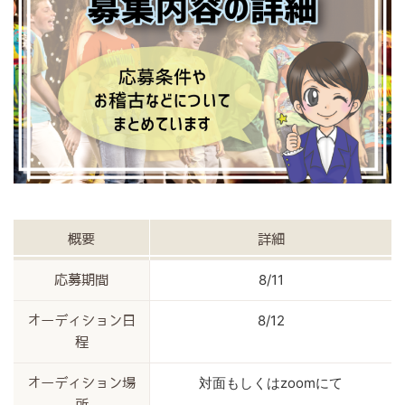
概要
詳細
8/11
応募期間
8/12
オーディション日
程
対面もしくはzoomにて
オーディション場
所