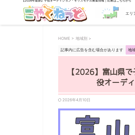
【2026年最新】子役オーディション・キッズモデル募集情報｜応募はこちらから
エリ
探す
HOME
>
地域別
>
記事内に広告を含む場合があります
地
【2026】富山県
役オーディ
2026年4月10日