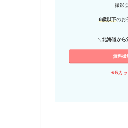
撮影
6歳以下
のお
＼
北海道から
無料撮
※5カ