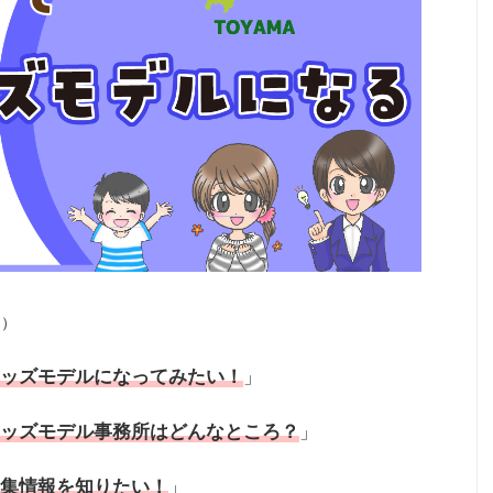
ン）
ッズモデル
になってみたい！
」
ッズモデル
事務所はどんなところ？
」
集情報を知りたい！
」