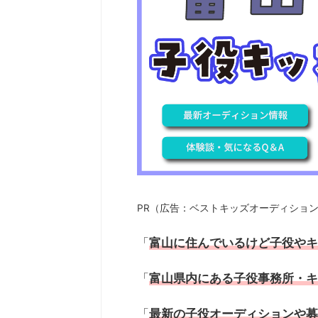
PR（広告：ベストキッズオーディショ
「
富山に住んでいるけど
子役
や
キ
「
富山
県内にある
子役
事務所・
キ
「
最新の
子役オーディション
や募