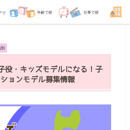
年齢
で探
仕事
で探
ア
で
探す
す
す
域別
で子役・キッズモデルになる！子
ションモデル募集情報