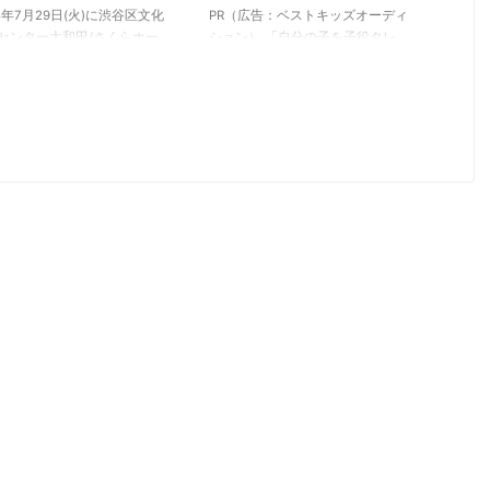
25年7月29日(火)に渋谷区文化
PR（広告：ベストキッズオーディ
センター大和田/さくらホー
ション） 「自分の子を子役タレ
て完全オリジナルバレエ作品
ントとしてデビューさせたい」
い鳥』の上演が決定しまし
「ドラマや映画、CMに子役とし
 この作品に出演する子役キ
て出演させてみたい」 「そもそ
トを募集しています。 こち
もどうやったら子役になれる
記事では、 完全オリジナル
の？」 自分の子供に芸能活動を
エ作品『青い鳥』の概要 出
させてみたいなと思っても、どう
オーディション情報 応募の
やって始めていけばいいのかわか
 などについて詳しくご紹介
らないことも多いですよね。 こ
います。 「バレエの舞台」
ちらの記事では、最新の子役オー
演してみたい！興味がある！
ディション情報 【関東編】につ
う方はこちらの記事を最後ま
いてご案内します。 主に、東京
覧ください。 『青い鳥』の
都内で開催される子役オーディシ
 舞台制作団体『青い鳥
ョンについてのご紹介です。 関
oject』が制作する完全オリジナ
東地方の子役・キッズモデル >神
バレエ作品です。 ...
奈川 >千葉 &g ...