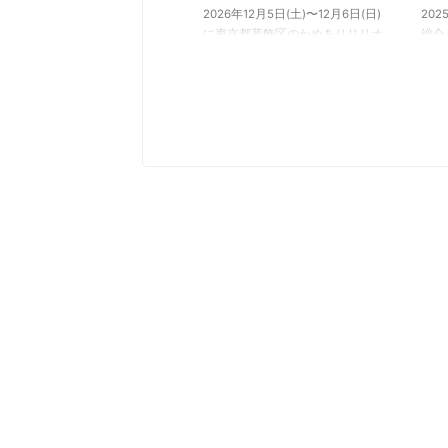
2026年12月5日(土)〜12月6日(日)
20
に東京都葛飾区のかめありリリオ
総合
ホールにて『AI、コモンに物申
ルに
す！』の上演が決定しました。小
『青
学生〜高校生のキャストを募集
た。
中。応募締切は2026年7月3日。
ャス
らの
バレ
演者
流れ
して
に出
とい
でご
概要
pr
ルの