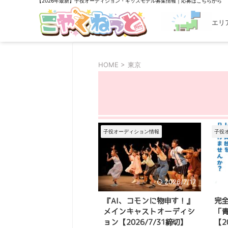
【2026年最新】子役オーディション・キッズモデル募集情報｜応募はこちらから
エリ
探す
HOME
>
東京
子役オーディション情報
子役
2026/7/17
『AI、コモンに物申す！』
完
メインキャストオーディシ
「
ョン【2026/7/31締切】
【2