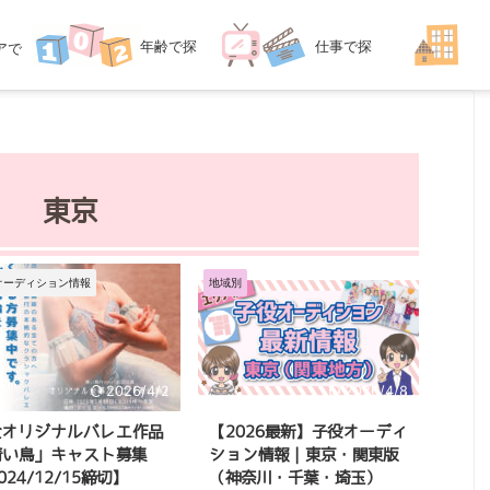
年齢
で探
仕事
で探
ア
で
探す
す
す
東京
オーディション情報
地域別
2026/4/2
2026/4/8
全オリジナルバレエ作品
【2026最新】子役オーディ
青い鳥」キャスト募集
ション情報｜東京・関東版
024/12/15締切】
（神奈川・千葉・埼玉）