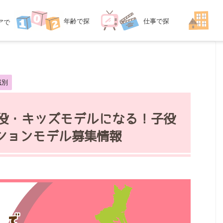
年齢
で探
仕事
で探
ア
で
探す
す
す
域別
子役・キッズモデルになる！子役
ションモデル募集情報