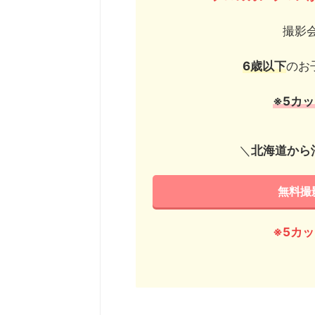
撮影
6歳以下
のお
※5カ
＼
北海道から
無料撮
※5カ