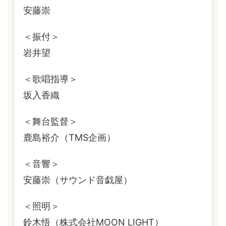
安藤崇
＜振付＞
岩井望
＜歌唱指導＞
坂入香織
＜舞台監督＞
鹿島裕介（TMS企画）
＜音響＞
安藤崇（サウンド音戯屋）
＜照明＞
鈴木悟（株式会社MOON LIGHT）