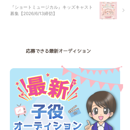
ジカル「We Go! grease」が上演
『ショートミュージカル』キッズキャスト
予定です。（ゲネプロを含む）
募集【2026/6/13締切】
この作品に出演する子役キャスト
を募集しています。 オーディシ
ョン概要 概要詳細オーディショ
ン日程7月1 ...
応募できる最新オーディション