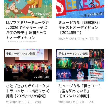
2026/6/9
2026/4/2
LLVファミリーミュージカ
ミュージカル「SEEKERS」​
ル2026『ピッキー -そば
キャストオーディション
かすの天使-』出演キャス
【2024年5月】
トオーディション
2024年10月11日(金)〜13日(日)
【2026/6/12締切】
にミュージカル「SEEKERS〜そ
れぞれの真実〜」の上演が決定し
2026年8月8日（土）〜8月11日
ました。 この作品に出演する子
（火）に東京都豊島区の池袋シア
子役オーディション情報
子役オーディション情報
役キャストを募集しています。
ターグリーンビッグツリーシアタ
こちらの記事では、
ーにてLLVファミリーミュージカ
「SEEKERS〜それぞれの真
ル2026『ピッキー -そばかすの
実〜」のオーディションについて
天使-』の脚本が決定しました。
募集内容 応募方法 などについて
2026/4/2
2026/4/2
出演キャスト募集中。応募締切は
詳しくご紹介しています。 >>公
2026年6月12日。
ことばとおんがくオーケス
ミュージカル「紙ヒコーキ
式サイト オーディション概要
トラコンサート出演キッズ
は空を知っている」
2024年10月11日(金)～13日(日)
募集【2025/11/28締切】
【2026/1/20締切】
に亀戸文化センターカメリアホー
ルにて、子どもミュージカル
2026年1月10日（土）に柏
2026年6月11日（木）〜14日
『SEEKERS〜それぞれの真
Studio WUUにて『ことばとおん
（日）に中目黒キンケロシアター