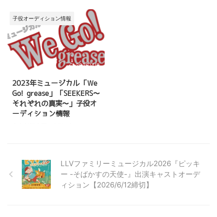
実〜』が上演されます。 作品 ...
がくオーケストラコンサート －
にてミュージカル『紙ヒコーキは
ストリングス－』の上演が決定し
空を知っている』〜Letters on
子役オーディション情報
ました。 この作品に出演するキ
the Wind〜の上演が決定しまし
ッズキャストを募集しています。
た。 この作品に出演するキャス
プロのストリングスと一緒に生演
トを募集しています。 こちらの
奏でステージに立てる人気プログ
記事では、 ミュージカル『紙ヒ
ラムです。 この記事では、 『こ
コーキは空を知っている』の概要
2026/4/2
とばとおんがくオーケストラコン
出演者オーディション情報 応募
2023年ミュージカル「We
サート』の概要 出演者オーディ
の流れ などについて詳しくご紹
Go! grease」「SEEKERS〜
ション情報 応募の流れ について
介しています。 ミュージカルに
それぞれの真実〜」子役オ
詳しくご紹介しています。 ミュ
出演してみたい！興味がある！と
ーディション情報
ージカルや音楽が好きな方、舞台
いう方はこちらの記事を最後まで
に興味がある方は、ぜひ最後まで
ご覧ください。 ミュージカル
東京都江東区のGTSダンスミュー
ご覧ください。 >>一般社団法人
『紙ヒコーキは空を知ってい
ジカル主催のミュージカル「We
は ...
る』〜Lett ...
Go! grease」と「SEEKERS〜そ
れぞれの真実〜」が2023年11月
LLVファミリーミュージカル2026『ピッキ
に上演予定です。 この作品は、
ー -そばかすの天使-』出演キャストオーデ
多くの子役キャストが出演してい
ィション【2026/6/12締切】
ます。 ミュージカル「We Go!
grease」 2023年11月9日
（木）〜12日（金）に亀戸文化セ
ンターカメリアホールにてミュー