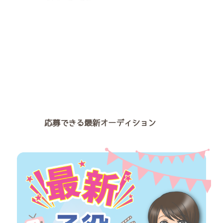
ィション） 「自分の子を子役タ
PR（広告：ベストキッズオーデ
レントとしてデビューさせたい」
ィション） 「千葉に住んでいる
「ドラマや映画、CMに子役とし
けど子役やキッズモデルになって
て出演させてみたい」 「そもそ
みたい！」 「千葉県内にある子
もどうやったら子役になれる
役事務所・キッズモデル事務所は
の？」 自分の子供に芸能活動を
どんなところ？」 「最新の子役
させてみたいなと思っても、どう
オーディションや募集情報を知り
やって始めていけばいいのかわか
たい！」 子役について興味を持
らないことも多いですよね。 こ
っても、どうやってはじめていけ
ちらの記事では、最新の子役オー
ばいいのか、よくわからないです
ディション情報 【関東編】につ
よね。 こちらの記事では、千葉
いてご案内します。 主に、東京
に住んでいても受けられる子役オ
都内で開催される子役オーディシ
ーディション・キッズモデル募集
応募できる最新オーディション
ョンについてのご紹介です。 関
情報についてご紹介しています。
東地方の子役・キッズモデル >神
船橋市、松戸市、市川市など千葉
奈川 >千葉 &g ...
県にお住まいの方はどうぞご参考
にしてみてください。 の最新 ...