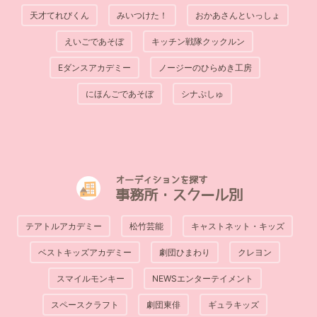
天才てれびくん
みいつけた！
おかあさんといっしょ
えいごであそぼ
キッチン戦隊クックルン
Eダンスアカデミー
ノージーのひらめき工房
にほんごであそぼ
シナぷしゅ
オーディションを探す
事務所・スクール別
テアトルアカデミー
松竹芸能
キャストネット・キッズ
ベストキッズアカデミー
劇団ひまわり
クレヨン
スマイルモンキー
NEWSエンターテイメント
スペースクラフト
劇団東俳
ギュラキッズ