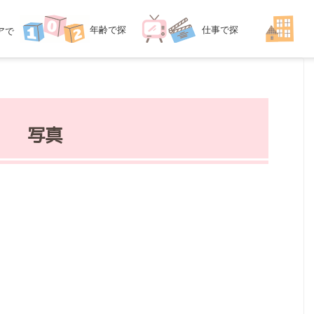
年齢
で探
仕事
で探
ア
で
探す
す
す
写真