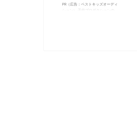
PR（広告：ベストキッズオーディ
ション） 子役プロダクションの
オーディションを受けるには、ま
ず写真審査（一次審査）に合格す
る必要があります。 「どういう
写真を送ればいいの？」 「受か
りやすい写真の撮り方ってある
の？」 「写真館で送った画像を
送ってもいいの？」 いざ写真を
送ろうとしてみると、いろんな疑
問が浮かんできますよね。 こち
らの記事では、 子役オーディシ
ョンにおける写真の重要性 受か
る写真の撮り方【良い例】【悪い
例】 お子さんを魅力的に写すコ
ツ について詳しくご紹介してい
ます。 オーディション応募の写
...