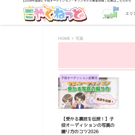
【2026年最新】子役オーディション・キッズモデル募集情報｜応募はこちらから
エリ
探す
HOME
>
写真
子役オーディション必勝法
2026/4/2
【受かる裏技を伝授！】子
役オーディションの写真の
撮り方のコツ2026