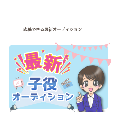
ばいいのか、よくわからないです
は、北海道・東北地方（仙台）に
よね。 こちらの記事では、青森
住んでいても受けられる子役オー
県に住んでいても受けられる子役
ディションについてご紹介してい
オーディション・キッズモデル募
ます。 北海道・青森県・秋田
集情報についてご紹介していま
県・岩手県・山形県・宮城県・福
す。 青森県にお住まいの方はど
島県の方はどうぞご参考にしてみ
応募できる最新オーディション
うぞご参考にしてみてください。
てください。 の最新情報となっ
の最新情報となっています。 青
ています。 東北の各エリアの子
...
...