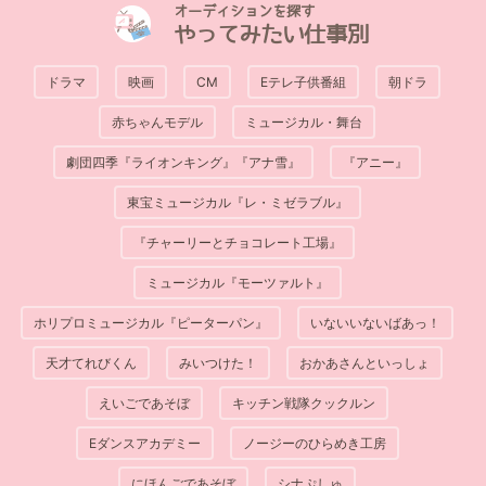
オーディションを探す
やってみたい仕事別
ドラマ
映画
CM
Eテレ子供番組
朝ドラ
赤ちゃんモデル
ミュージカル・舞台
劇団四季『ライオンキング』『アナ雪』
『アニー』
東宝ミュージカル『レ・ミゼラブル』
『チャーリーとチョコレート工場』
ミュージカル『モーツァルト』
ホリプロミュージカル『ピーターパン』
いないいないばあっ！
天才てれびくん
みいつけた！
おかあさんといっしょ
えいごであそぼ
キッチン戦隊クックルン
Eダンスアカデミー
ノージーのひらめき工房
にほんごであそぼ
シナぷしゅ