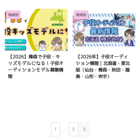
PR（広告：ベストキッズオーデ
PR（広告：ベストキッズオーデ
ィション） 「岩手県に住んでい
ィション） 「秋田県に住んでい
るけど子役やキッズモデルになっ
るけど子役やキッズモデルになっ
地域別
地域別
てみたい！」 「岩手県にある子
てみたい！」 「秋田県にある子
役事務所・キッズモデル事務所は
役事務所・キッズモデル事務所は
どんなところ？」 「最新の子役
どんなところ？」 「最新の子役
オーディションや募集情報を知り
オーディションや募集情報を知り
2026/4/8
2026/4/2
たい！」 子役について興味を持
たい！」 子役について興味を持
っても、どうやってはじめていけ
っても、どうやってはじめていけ
【2026】青森で子役・キ
【2026年】子役オーディ
ばいいのか、よくわからないです
ばいいのか、よくわからないです
ッズモデルになる！子役オ
ション情報｜北海道・東北
よね。 こちらの記事では、岩手
よね。 こちらの記事では、秋田
ーディションモデル募集情
版（仙台・青森・秋田・福
県に住んでいても受けられる子役
県に住んでいても受けられる子役
報
島・山形・岩手）
オーディション・キッズモデル募
オーディション・キッズモデル募
集情報についてご紹介していま
集情報についてご紹介していま
PR（広告：ベストキッズオーデ
PR（広告：ベストキッズオーデ
す。 岩手県にお住まいの方はど
す。 秋田県にお住まいの方はど
ィション） 「青森県に住んでい
ィション） 「自分の子供を芸能
うぞご参考にしてみてください。
うぞご参考にしてみてください。
るけど子役やキッズモデルになっ
界に入れてみたい」 「北海道に
の最新情報となっています。 岩
の最新情報となっています。 秋
てみたい！」 「青森県にある子
住んでいても子役になれるの？」
...
...
役事務所・キッズモデル事務所は
「東北在住だけど、ドラマや映画
どんなところ？」 「最新の子役
に出演できる？」 子役について
オーディションや募集情報を知り
興味を持っても、どうやってはじ
たい！」 子役について興味を持
めていけばいいのか、よくわから
1
…
5
6
っても、どうやってはじめていけ
ないですよね。 こちらの記事で